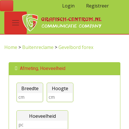
Login
Registreer
Home
>
Buitenreclame
>
Gevelbord forex
Afmeting, Hoeveelheid
Breedte
Hoogte
Hoeveelheid