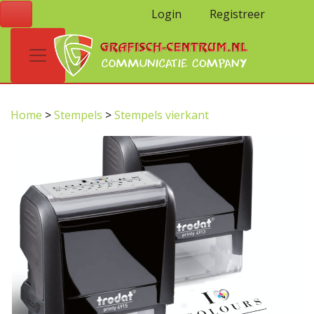
Login
Registreer
Home
>
Stempels
>
Stempels vierkant