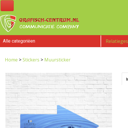
Alle categoriëen
Relatiege
Home
>
Stickers
>
Muursticker