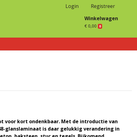
Login
Registreer
Winkelwagen
€ 0,00
0
t voor kort ondenkbaar. Met de introductie van
8-glanslaminaat is daar gelukkig verandering in
eton, baksteen, stuc en tegels. Bijkomend