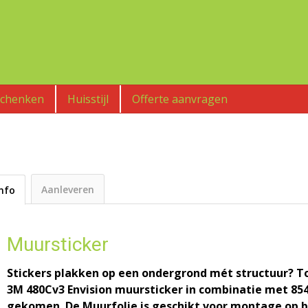
schenken
Huisstijl
Offerte aanvragen
Aanleveren
Info
Muursticker
Stickers plakken op een ondergrond mét structuur? To
3M 480Cv3 Envision muursticker in combinatie met 854
gekomen. De Muurfolie is geschikt voor montage op b