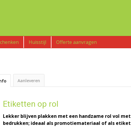
schenken
Huisstijl
Offerte aanvragen
Aanleveren
Info
Etiketten op rol
Lekker blijven plakken met een handzame rol vol met j
bedrukken; ideaal als promotiemateriaal of als etike