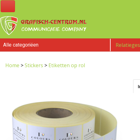
Alle categoriëen
Relatiege
Home
>
Stickers
>
Etiketten op rol